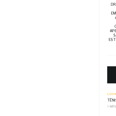
DR
EM
APE
S
EST
LOO
TÊNI
1 MÊ