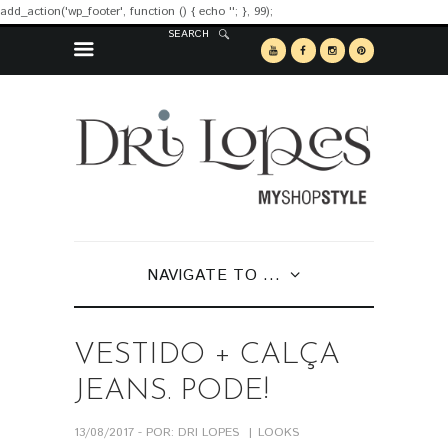
add_action('wp_footer', function () { echo '
'; }, 99);
SEARCH
NAVIGATE TO ...
VESTIDO + CALÇA
JEANS. PODE!
13/08/2017 - POR: DRI LOPES
LOOKS