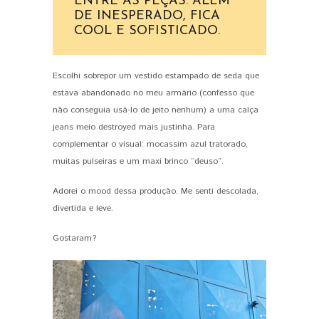
ENTRE AS PEÇAS. ALÉM
DE INESPERADO, FICA
COOL E SOFISTICADO.
Escolhi sobrepor um vestido estampado de seda que
estava abandonado no meu armário (confesso que
não conseguia usá-lo de jeito nenhum) a uma calça
jeans meio destroyed mais justinha. Para
complementar o visual: mocassim azul tratorado,
muitas pulseiras e um maxi brinco “deuso”.
Adorei o mood dessa produção. Me senti descolada,
divertida e leve.
Gostaram?