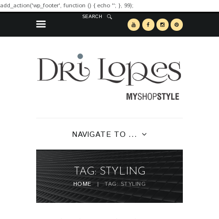
add_action('wp_footer', function () { echo '
'; }, 99);
SEARCH
NAVIGATE TO ...
TAG: STYLING
HOME
TAG: STYLING