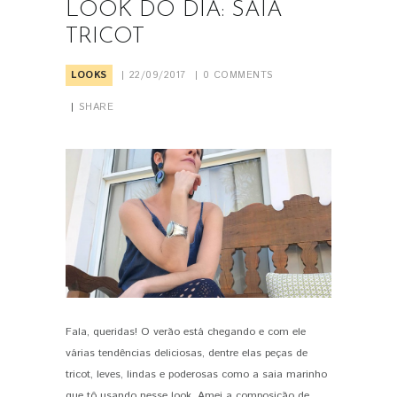
LOOK DO DIA: SAIA
TRICOT
LOOKS
22/09/2017
0
COMMENTS
SHARE
Fala, queridas! O verão está chegando e com ele
PIN IT
várias tendências deliciosas, dentre elas peças de
tricot, leves, lindas e poderosas como a saia marinho
que tô usando nesse look. Amei a composição de