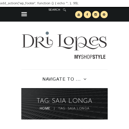
add_action('wp_footer', function () { echo '
'; }, 99);
SEARCH
NAVIGATE TO ...
TAG: SAIA LONGA
HOME
TAG: SAIA LONGA