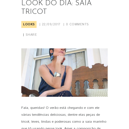
LOOK DO DIA: SAIA
TRICOT
LOOKS
22/09/2017
0
COMMENTS
SHARE
Fala, queridas! O verão está chegando e com ele
PIN IT
várias tendências deliciosas, dentre elas peças de
tricot, leves, lindas e poderosas como a saia marinho
que tô usando nesse look. Amei a composição de