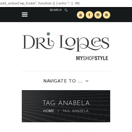
add_action('wp_footer', function () { echo '
'; }, 99);
SEARCH
NAVIGATE TO ...
TAG: ANABELA
HOME
TAG: ANABELA