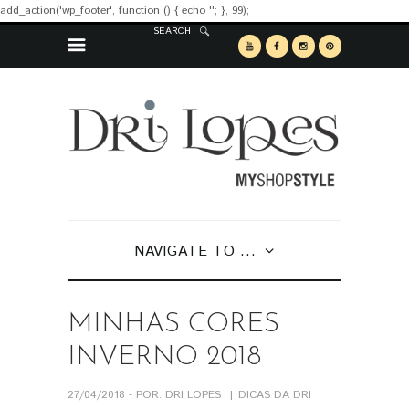
add_action('wp_footer', function () { echo '
'; }, 99);
SEARCH
NAVIGATE TO ...
MINHAS CORES
INVERNO 2018
27/04/2018 - POR: DRI LOPES
DICAS DA DRI