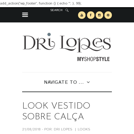
add_action('wp_footer', function () { echo '
'; }, 99);
SEARCH
NAVIGATE TO ...
LOOK VESTIDO
SOBRE CALÇA
21/08/2018 - POR: DRI LOPES
LOOKS