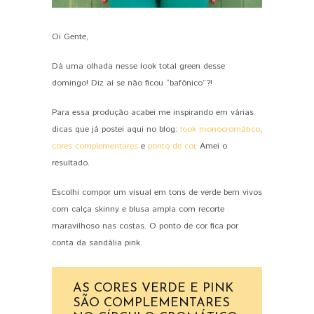
Oi Gente,
PIN IT
Dá uma olhada nesse look total green desse
domingo! Diz aí se não ficou “bafônico”?!
Para essa produção acabei me inspirando em várias
dicas que já postei aqui no blog:
look monocromático
,
cores complementares
e
ponto de cor
. Amei o
resultado.
Escolhi compor um visual em tons de verde bem vivos
com calça skinny e blusa ampla com recorte
maravilhoso nas costas. O ponto de cor fica por
conta da sandália pink.
AS CORES VERDE E PINK
SÃO COMPLEMENTARES