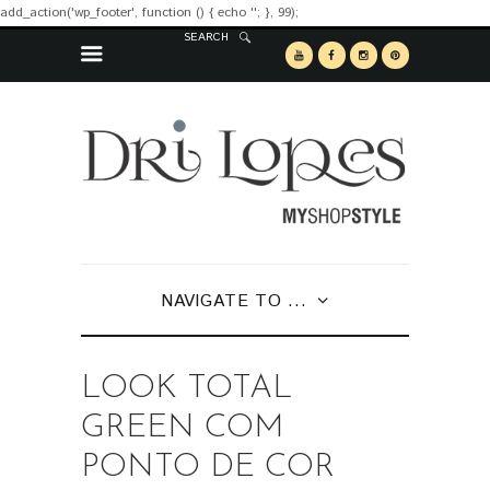
add_action('wp_footer', function () { echo '
'; }, 99);
SEARCH
NAVIGATE TO ...
LOOK TOTAL
GREEN COM
PONTO DE COR