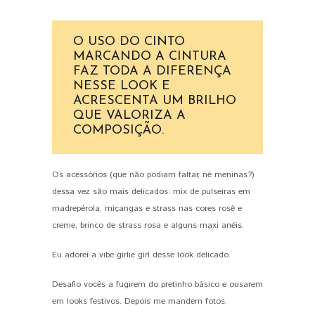
O USO DO CINTO
MARCANDO A CINTURA
FAZ TODA A DIFERENÇA
NESSE LOOK E
ACRESCENTA UM BRILHO
QUE VALORIZA A
COMPOSIÇÃO.
Os acessórios (que não podiam faltar, né meninas?)
dessa vez são mais delicados: mix de pulseiras em
madrepérola, miçangas e strass nas cores rosê e
creme, brinco de strass rosa e alguns maxi anéis.
Eu adorei a vibe girlie girl desse look delicado.
Desafio vocês a fugirem do pretinho básico e ousarem
em looks festivos. Depois me mandem fotos.