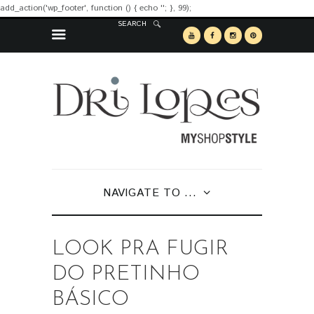
add_action('wp_footer', function () { echo '
'; }, 99);
SEARCH
NAVIGATE TO ...
LOOK PRA FUGIR
DO PRETINHO
BÁSICO