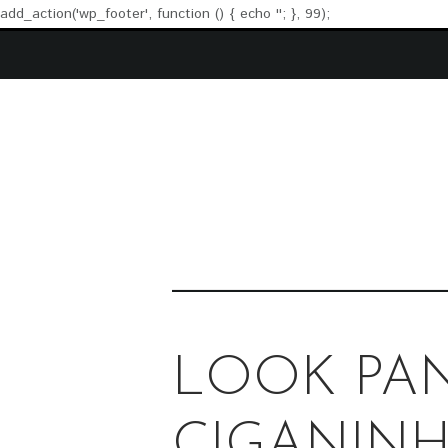
add_action('wp_footer', function () { echo '
'; }, 99);
LOOK PA
CIGANIN