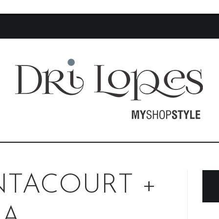
NTACOURT +
HA