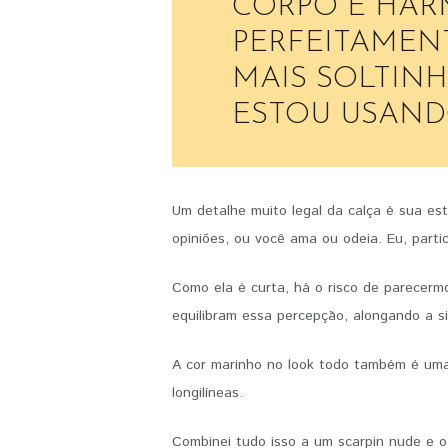
CORPO E HA
PERFEITAMEN
MAIS SOLTIN
ESTOU USAND
Um detalhe muito legal da calça é sua es
opiniões, ou você ama ou odeia. Eu, part
Como ela é curta, há o risco de parecermos
equilibram essa percepção, alongando a si
A cor marinho no look todo também é uma
longilíneas.
Combinei tudo isso a um scarpin nude e 