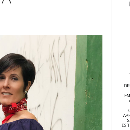
DR
EM
APE
S
EST