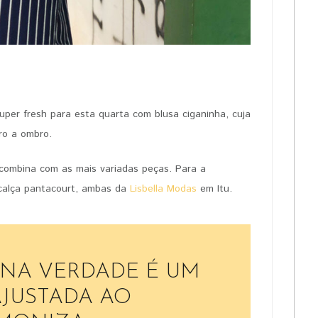
PIN IT
uper fresh para esta quarta com blusa ciganinha, cuja
ro a ombro.
 combina com as mais variadas peças. Para a
 calça pantacourt, ambas da
Lisbella Modas
em Itu.
 NA VERDADE É UM
AJUSTADA AO