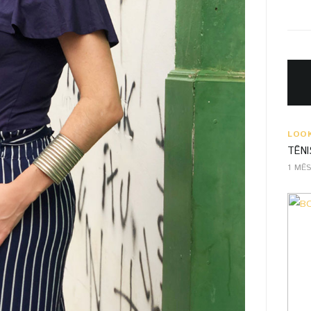
LOO
TÊNI
1 MÊ