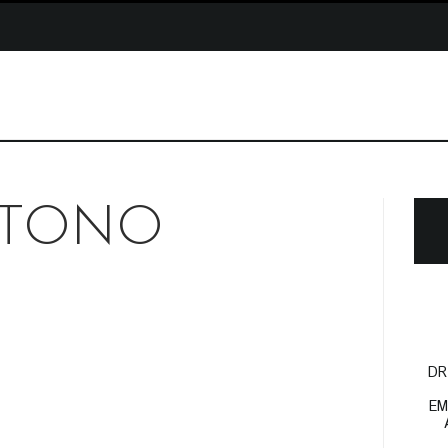
UTONO
DR
EM