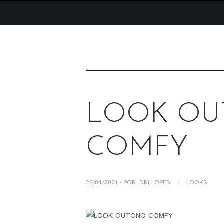
LOOK O
COMFY
26/04/2021 - POR: DRI LOPES
LOOKS