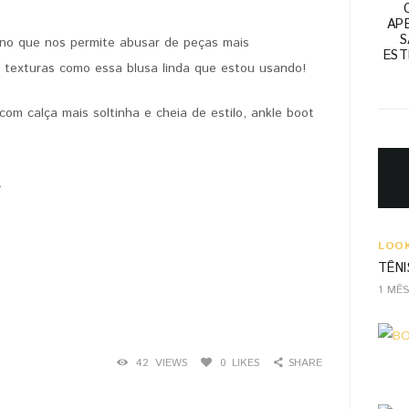
APE
S
no que nos permite abusar de peças mais
PIN IT
EST
s texturas como essa blusa linda que estou usando!
com calça mais soltinha e cheia de estilo, ankle boot
.
LOO
TÊNI
1 MÊ
42
VIEWS
0
LIKES
SHARE