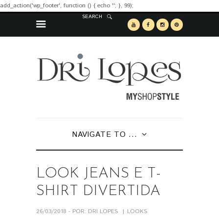
add_action('wp_footer', function () { echo '
'; }, 99);
SEARCH
NAVIGATE TO ...
LOOK JEANS E T-
SHIRT DIVERTIDA
26/03/2018 - POR: DRI LOPES
LOOKS