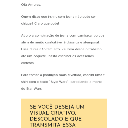
Olá Amores,
PIN IT
Quem disse que t-shirt com jeans não pode ser
chique? Claro que pode!
Adoro a combinação de jeans com camiseta, porque
além de muito confortável é clássica e atemporal.
Essa dupla não tem erro, vai bem desde o trabalho
até um coquetel, basta escolher os acessórios
corretos.
Para tornar a produção mais divertida, escolhi uma t-
shirt com o texto “Style Wars”, parodiando a marca
do Star Wars.
SE VOCÊ DESEJA UM
VISUAL CRIATIVO,
DESCOLADO E QUE
TRANSMITA ESSA