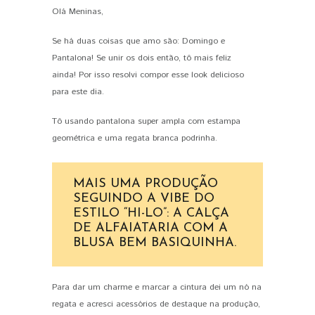
Olá Meninas,
PIN IT
Se há duas coisas que amo são: Domingo e
Pantalona! Se unir os dois então, tô mais feliz
ainda! Por isso resolvi compor esse look delicioso
para este dia.
Tô usando pantalona super ampla com estampa
geométrica e uma regata branca podrinha.
MAIS UMA PRODUÇÃO
SEGUINDO A VIBE DO
ESTILO “HI-LO”: A CALÇA
DE ALFAIATARIA COM A
BLUSA BEM BASIQUINHA.
Para dar um charme e marcar a cintura dei um nó na
regata e acresci acessórios de destaque na produção,