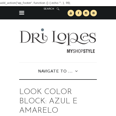
add_action('wp_footer', function () { echo '
'; }, 99);
SEARCH
NAVIGATE TO ...
LOOK COLOR
BLOCK: AZUL E
AMARELO