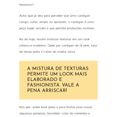
feminino?
Acho que já deu para perceber que amo cardigan.
Longo, curto, amplo ou ajustado, o cardigan é uma
peça super versátil e que permite produções incríveis.
Na de hoje, resolvi misturar texturas em um look
urbano e moderno. Optei por cardigan de lã pink, saia
de renda preta e t-shirt de malha cinza.
A MISTURA DE TEXTURAS
PERMITE UM LOOK MAIS
ELABORADO E
FASHIONISTA. VALE A
PENA ARRISCAR!
Nos pés, ankle boot preta e para fechar esse visual,
algumas pulseiras, bracelete, colar de correntes e