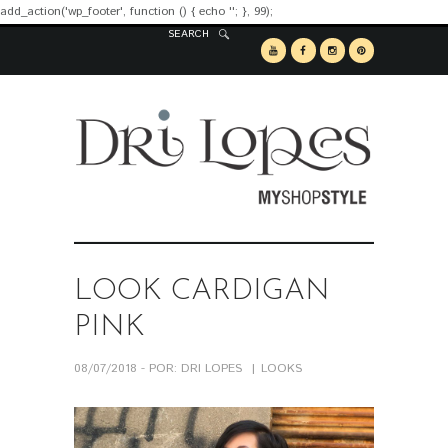
add_action('wp_footer', function () { echo '
'; }, 99);
SEARCH
LOOK CARDIGAN
PINK
08/07/2018 - POR: DRI LOPES
LOOKS