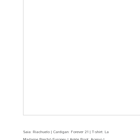
Saia: Riachuelo | Cardigan: Forever 21 | T-shirt: La
Madame Brechó Europeu | Ankle Boot: Acervo |