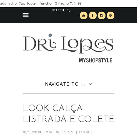
add_action('wp_footer', function () { echo '
'; }, 99);
SEARCH
NAVIGATE TO ...
LOOK CALÇA
LISTRADA E COLETE
18/10/2018 - POR: DRI LOPES
LOOKS