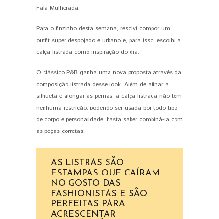
Fala Mulherada,
PIN IT
Para o finzinho desta semana, resolvi compor um
outfit super despojado e urbano e, para isso, escolhi a
calça listrada como inspiração do dia.
O clássico P&B ganha uma nova proposta através da
composição listrada desse look. Além de afinar a
silhueta e alongar as pernas, a calça listrada não tem
nenhuma restrição, podendo ser usada por todo tipo
de corpo e personalidade, basta saber combiná-la com
as peças corretas.
AS LISTRAS SÃO
ESTAMPAS QUE CAÍRAM
NO GOSTO DAS
FASHIONISTAS E SÃO
PERFEITAS PARA
ACRESCENTAR