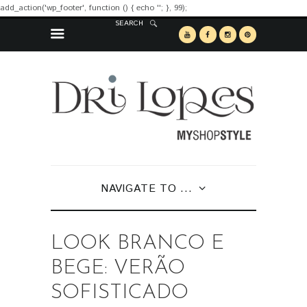
add_action('wp_footer', function () { echo '
'; }, 99);
SEARCH
NAVIGATE TO ...
LOOK BRANCO E
BEGE: VERÃO
SOFISTICADO