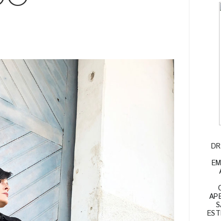
DR
EM
APE
S
EST