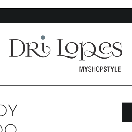
DY
DO