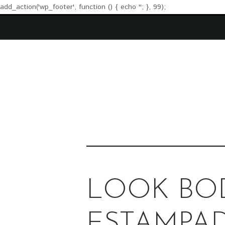
add_action('wp_footer', function () { echo '
'; }, 99);
LOOK BO
ESTAMPA