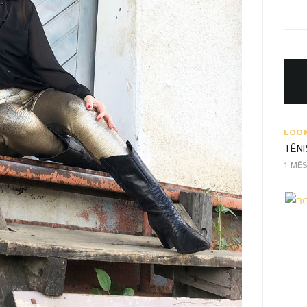
LOO
TÊNI
1 MÊ