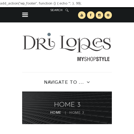
add_action('wp_footer', function () { echo '
'; }, 99);
SEARCH
NAVIGATE TO ...
HOME 3
HOME
HOME 3