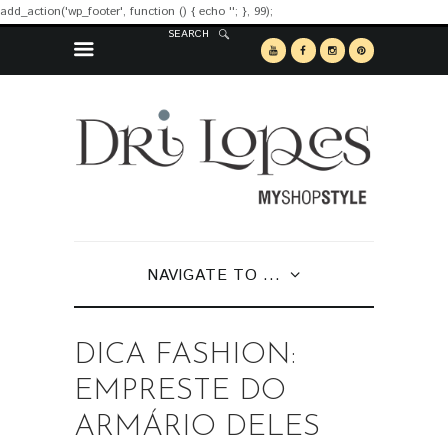
add_action('wp_footer', function () { echo '
'; }, 99);
SEARCH
NAVIGATE TO ...
DICA FASHION:
EMPRESTE DO
ARMÁRIO DELES