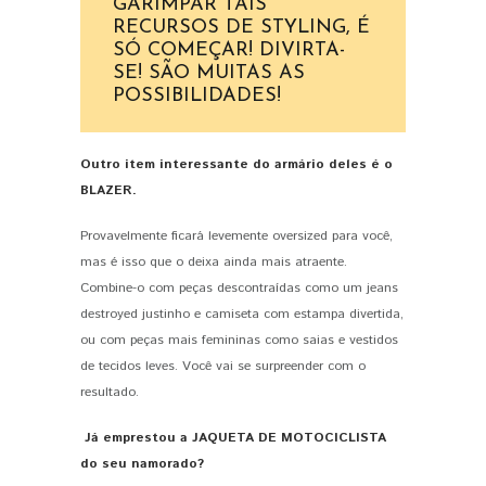
GARIMPAR TAIS
RECURSOS DE STYLING, É
SÓ COMEÇAR! DIVIRTA-
SE! SÃO MUITAS AS
POSSIBILIDADES!
Outro item interessante do armário deles é o
BLAZER.
Provavelmente ficará levemente oversized para você,
mas é isso que o deixa ainda mais atraente.
Combine-o com peças descontraídas como um jeans
destroyed justinho e camiseta com estampa divertida,
ou com peças mais femininas como saias e vestidos
de tecidos leves. Você vai se surpreender com o
resultado.
Já emprestou a JAQUETA DE MOTOCICLISTA
do seu namorado?