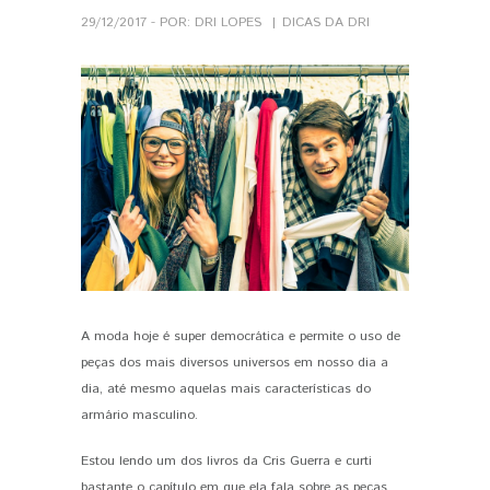
29/12/2017 - POR: DRI LOPES
DICAS DA DRI
A moda hoje é super democrática e permite o uso de
PIN IT
peças dos mais diversos universos em nosso dia a
dia, até mesmo aquelas mais características do
armário masculino.
Estou lendo um dos livros da Cris Guerra e curti
bastante o capítulo em que ela fala sobre as peças