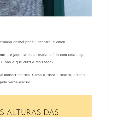
PIN IT
tampa animal print! Encontrei e amei!
amisa e jaqueta, mas resolvi usá-la com uma peça
! E não é que curti o resultado?
se monocromático. Como o cinza é neutro, acresci
gado verde escuro.
S ALTURAS DAS