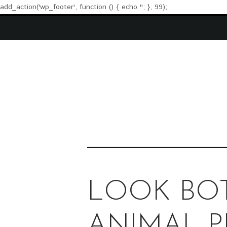
add_action('wp_footer', function () { echo '
'; }, 99);
LOOK BO
ANIMAL P