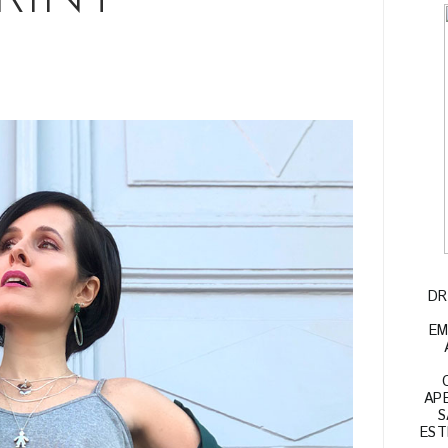
DR
EM
APE
S
EST