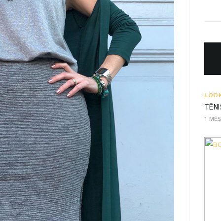
LOO
TÊNI
1 MÊ